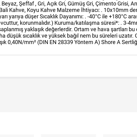
 Beyaz, Şeffaf , Gri, Açık Gri, Gümüş Gri, Çimento Grisi,
, Bali Kahve, Koyu Kahve Malzeme İhtiyacı: . 10x10mm derz
arı yarıya düşer Sıcaklık Dayanımı: . -40°C ile +180°C ara
vcuttur, korunmalıdır.) Kuruma/katılaşma süresi*: . 3-4mm
anmış yaklaşık değerlerdir. Ortam ve hava şartları bu değ
ha düşük sıcaklık ve yüksek bağıl nem bu süreleri uzatır. G
laşık 0,40N/mm² (DIN EN 28339 Yöntem A) Shore A Sertliği: