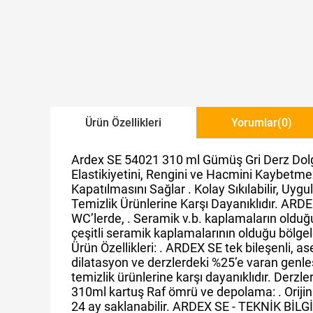
Ürün Özellikleri
Yorumlar
(0)
Ardex SE 54021 310 ml Gümüş Gri Derz Dolgu Si
Elastikiyetini, Rengini ve Hacmini Kaybetmez.
Kapatılmasını Sağlar . Kolay Sıkılabilir, Uygul
Temizlik Ürünlerine Karşı Dayanıklıdır. ARD
WC’lerde, . Seramik v.b. kaplamaların olduğ
çeşitli seramik kaplamalarının olduğu bölgeler
Ürün Özellikleri: . ARDEX SE tek bileşenli, ase
dilatasyon ve derzlerdeki %25’e varan genleş
temizlik ürünlerine karşı dayanıklıdır. Derz
310ml kartuş Raf ömrü ve depolama: . Orijin
24 ay saklanabilir. ARDEX SE - TEKNİK BİLGİL