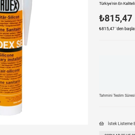
Türkiye'nin En Kalite
₺815,47
₺815,47
`den başla
Tahmini Teslim Süresi
İstek Listeme 