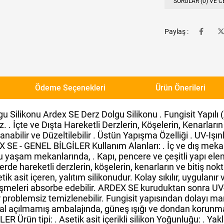
SORULAR (0) VE C
Paylaş :
Ödeme Seçenekleri
Ürün Önerileri
likonu Ardex SE Derz Dolgu Silikonu . Fungisit Yapılı (Ase
 . İçte ve Dışta Hareketli Derzlerin, Köşelerin, Kenarların 
anabilir ve Düzeltilebilir . Üstün Yapışma Özelliği . UV-Işınl
EX SE - GENEL BİLGİLER Kullanım Alanları: . İç ve dış mek
u yaşam mekanlarında, . Kapı, pencere ve çeşitli yapı ele
de hareketli derzlerin, köşelerin, kenarların ve bitiş nokt
tik asit içeren, yalıtım silikonudur. Kolay sıkılır, uygulanı
meleri absorbe edebilir. ARDEX SE kuruduktan sonra UV-ışın
ler problemsiz temizlenebilir. Fungisit yapısından dolayı m
al açılmamış ambalajında, güneş ışığı ve dondan korunmas
ER Ürün tipi: . Asetik asit içerikli silikon Yoğunluğu: . 