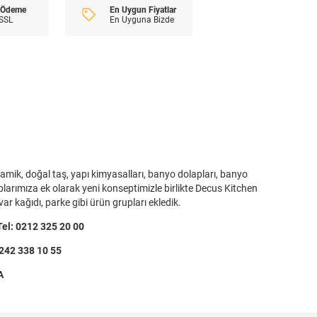
En Uygun Fiyatlar
i Ödeme
En Uyguna Bizde
 SSL
amik, doğal taş, yapı kimyasalları, banyo dolapları, banyo
plarımıza ek olarak yeni konseptimizle birlikte Decus Kitchen
r kağıdı, parke gibi ürün grupları ekledik.
l: 0212 325 20 00
242 338 10 55
A