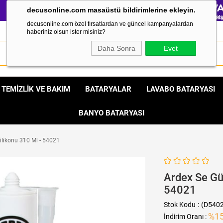
decusonline.com masaüstü bildirimlerine ekleyin.
decusonline.com özel fırsatlardan ve güncel kampanyalardan
haberiniz olsun ister misiniz?
Daha Sonra
Evet
TEMİZLİK VE BAKIM
BATARYALAR
LAVABO BATARYASI
BANYO BATARYASI
ilikonu 310 Ml - 54021
Ardex Se Gü
54021
Stok Kodu
(D540
%
1
İndirim Oranı
: