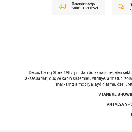
Ücretsiz Kargo
%
5000 TL ve üzeri
7
Decus Living Store 1987 yılından bu yana süregelen sektör
aksesuarları, duş ve kabin sistemleri, vitrifiye, armatür, i
markamızla mobilya, aydınlatma, özel üreti
İSTANBUL SHOWROO
ANTALYA SHOW