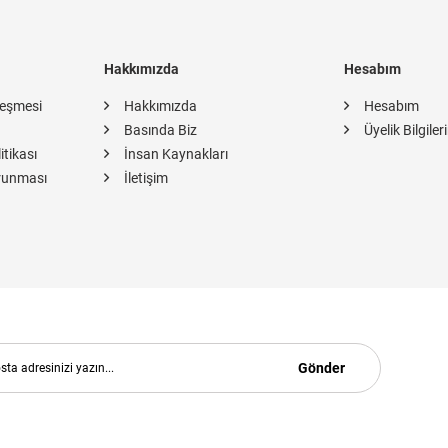
Hakkımızda
Hesabım
leşmesi
Hakkımızda
Hesabım
Basında Biz
Üyelik Bilgiler
itikası
İnsan Kaynakları
orunması
İletişim
Gönder