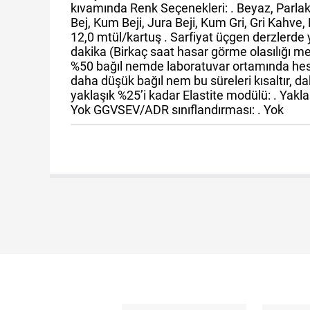
kıvamında Renk Seçenekleri: . Beyaz, Parlak
Bej, Kum Beji, Jura Beji, Kum Gri, Gri Kahve
12,0 mtül/kartuş . Sarfiyat üçgen derzlerde y
dakika (Birkaç saat hasar görme olasılığı me
%50 bağıl nemde laboratuvar ortamında hesapl
daha düşük bağıl nem bu süreleri kısaltır, da
yaklaşık %25’i kadar Elastite modülü: . Yak
Yok GGVSEV/ADR sınıflandırması: . Yok