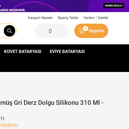
Kargom Nerede
Sipariş Takibi
Yardım / Destek
0
Sepetim
KÜVET BATARYASI
EVİYE BATARYASI
müş Gri Derz Dolgu Silikonu 310 Ml -
21)
5
İndirim