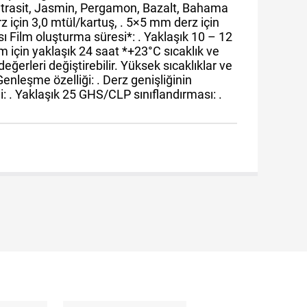
 Antrasit, Jasmin, Pergamon, Bazalt, Bahama
 için 3,0 mtül/kartuş, . 5×5 mm derz için
sı Film oluşturma süresi*: . Yaklaşık 10 – 12
 için yaklaşık 24 saat *+23°C sıcaklık ve
erleri değiştirebilir. Yüksek sıcaklıklar ve
enleşme özelliği: . Derz genişliğinin
 . Yaklaşık 25 GHS/CLP sınıflandırması: .