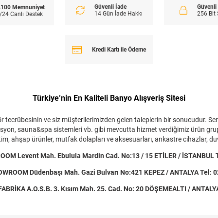
Güvenli İade
Güvenl
100 Memnuniyet
14 Gün İade Hakkı
256 Bit
/24 Canlı Destek
Kredi Kartı ile Ödeme
Türkiye’nin En Kaliteli Banyo Alışveriş Sitesi
 tecrübesinin ve siz müşterilerimizden gelen taleplerin bir sonucudur. Ser
zolasyon, sauna&spa sistemleri vb. gibi mevcutta hizmet verdiğimiz ürün gru
m, ahşap ürünler, mutfak dolapları ve aksesuarları, ankastre cihazlar, duva
M Levent Mah. Ebulula Mardin Cad. No:13 / 15 ETİLER / İSTANBUL Te
ROOM Düdenbaşı Mah. Gazi Bulvarı No:421 KEPEZ / ANTALYA Tel: 0
FABRİKA A.O.S.B. 3. Kısım Mah. 25. Cad. No: 20 DÖŞEMEALTI / ANTALY