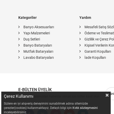
Kategoriler
Yardım
Banyo Aksesuarları
Mesafeli Satış Söz
Yapı Malzemeleri
Ödeme ve Teslimat
Duş Setleri
Gizlilik ve Çerez Pol
Banyo Bataryaları
Kişisel Verilerin K
Mutfak Bataryaları
Garanti Koşulları
Lavabo Bataryaları
İade Koşulları
E-BÜLTEN ÜYELİK
Çerez Kullanımı
Kampanyalarımızdan haberdar olmak için lütfen kayıt olun.
Sizlere en iyi alışveriş deneyimini sunabilmek adına sitemizde
çerezler(cookies) kullanmaktayız. Detaylı bilgi için
Kvkk sözleşmesini
inceleyebilirsiniz.