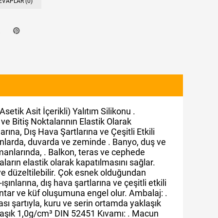
EVAPLAR (0)
tik Asit İçerikli) Yalıtım Silikonu .
ve Bitiş Noktalarının Elastik Olarak
arına, Dış Hava Şartlarına ve Çeşitli Etkili
anlarda, duvarda ve zeminde . Banyo, duş ve
manlarında, . Balkon, teras ve cephede
aların elastik olarak kapatılmasını sağlar.
r ve düzeltilebilir. Çok esnek olduğundan
larına, dış hava şartlarına ve çeşitli etkili
antar ve küf oluşumuna engel olur. Ambalaj: .
ı şartıyla, kuru ve serin ortamda yaklaşık
Yaklaşık 1,0g/cm³ DIN 52451 Kıvamı: . Macun