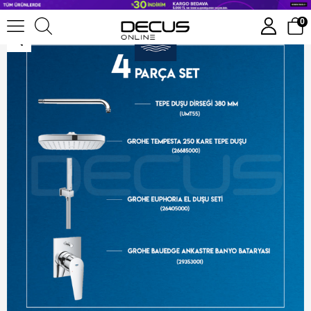
Grohe Bauedge Ankastre Duş Seti 29353001 + 26405000 + 26685000 + Umt55
0