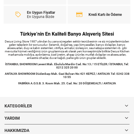
En Uygun Fiyatlar
Kredi Kartı ile Ödeme
En Uyguna Bizde
Türkiye’nin En Kaliteli Banyo Alışveriş Sitesi
Decus Living Store 1987 yılından bu yana süregelen sektör tecrübesinin ve siz müşterilerimizden
gelen taleplerin bir sonucudur. Seramik, doğal taş, yapı kimyasalları, banyo dolapları, banyo
aksesuarları, duş ve kabin sistemleri, vitrifiye, armatür, izolasyon, sauna&spa sistemleri vb. gibi
mevcutta hizmet verdiğimiz ürün gruplarımıza ek olarak yeni konseptimizle birlikte Decus Kitchen
markamızla mobilya, aydınlatma, özel üretim, ahşap ürünler, mutfak dolapları ve aksesuarları,
ankastre cihazlar, duvar kağıdı, parke gibi ürün grupları ekledik.
İSTANBUL SHOWROOM Levent Mah. Ebulula Mardin Cad. No:13 / 15 ETİLER / İSTANBUL Tel:
0212 325 20 00
ANTALYA SHOWROOM Düdenbaşı Mah. Gazi Bulvarı No:421 KEPEZ / ANTALYA Tel: 0242 338
10 55
FABRİKA A.O.S.B. 3. Kısım Mah. 25. Cad. No: 20 DÖŞEMEALTI / ANTALYA
KATEGORILER
YARDIM
HAKKIMIZDA