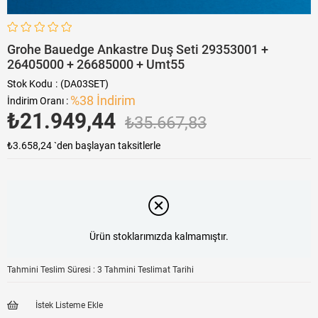
Grohe Bauedge Ankastre Duş Seti 29353001 +
26405000 + 26685000 + Umt55
Stok Kodu
(DA03SET)
%
38
İndirim
İndirim Oranı
:
₺21.949,44
₺35.667,83
₺3.658,24
`den başlayan taksitlerle
Ürün stoklarımızda kalmamıştır.
Tahmini Teslim Süresi
:
3 Tahmini Teslimat Tarihi
İstek Listeme Ekle