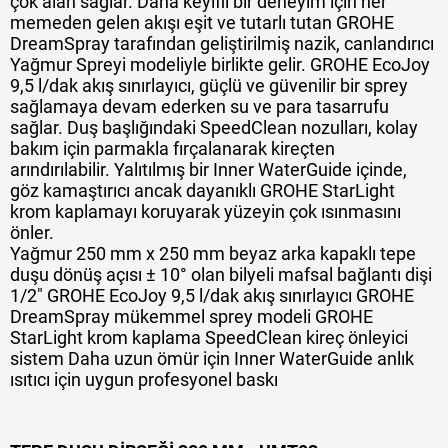
çok alan sağlar. Daha keyifli bir deneyim için her
memeden gelen akışı eşit ve tutarlı tutan GROHE
DreamSpray tarafından geliştirilmiş nazik, canlandırıcı
Yağmur Spreyi modeliyle birlikte gelir. GROHE EcoJoy
9,5 l/dak akış sınırlayıcı, güçlü ve güvenilir bir sprey
sağlamaya devam ederken su ve para tasarrufu
sağlar. Duş başlığındaki SpeedClean nozulları, kolay
bakım için parmakla fırçalanarak kireçten
arındırılabilir. Yalıtılmış bir Inner WaterGuide içinde,
göz kamaştırıcı ancak dayanıklı GROHE StarLight
krom kaplamayı koruyarak yüzeyin çok ısınmasını
önler.
Yağmur 250 mm x 250 mm beyaz arka kapaklı tepe
duşu dönüş açısı ± 10° olan bilyeli mafsal bağlantı dişi
1/2" GROHE EcoJoy 9,5 l/dak akış sınırlayıcı GROHE
DreamSpray mükemmel sprey modeli GROHE
StarLight krom kaplama SpeedClean kireç önleyici
sistem Daha uzun ömür için Inner WaterGuide anlık
ısıtıcı için uygun profesyonel baskı