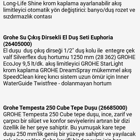
Long-Life Shine krom kaplama ayarlanabilir akış
limitleyici otomatik yön değiştirici: banyo/duş rozet ve
sızdırmazlık contası
Grohe Su Çıkış Dirsekli El Duş Seti Euphoria
(26405000)
El duşu duş çıkış dirseği 1/2" duş kolu ile entegre çek
valf Silverflex duş hortumu 1250 mm (28 362) GROHE
EcoJoy 9,5 lt/dk. akış limitleyici GROHE StarLight
krom kaplama GROHE DreamSpray mükemmel akış
SpeedClean kireç kırıcı sistem uzun ömür için Inner
WaterGuide Twistfree - dolanmayan hortum
Grohe Tempesta 250 Cube Tepe Duşu (26685000)
GROHE Tempesta 250 Cube tepe duşu, ince, zarif ve
çarpıcı bir silüet ve konfor seviyelerini artıran bir dizi
özellik ile her şeye sahiptir. Bu yumuşak kare tepe
duşu 250 mm'lik geniş bir yüzeye sahiptir ve yayılacak