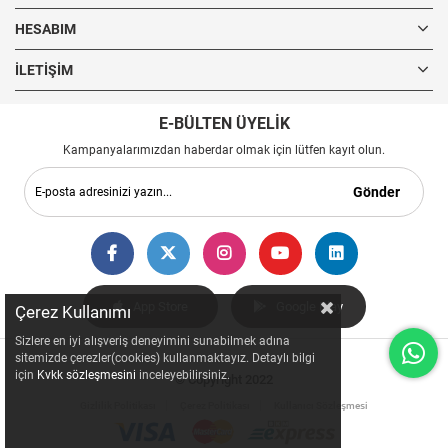
HESABIM
İLETIŞIM
E-BÜLTEN ÜYELİK
Kampanyalarımızdan haberdar olmak için lütfen kayıt olun.
Gönder
App Store
Google Play
Çerez Kullanımı
Sizlere en iyi alışveriş deneyimini sunabilmek adına
sitemizde çerezler(cookies) kullanmaktayız. Detaylı bilgi
için
Kvkk sözleşmesini
inceleyebilirsiniz.
© Copyright 2022
Gizlilik Politikası
Çerez Politikası
Kullanıcı Sözleşmesi