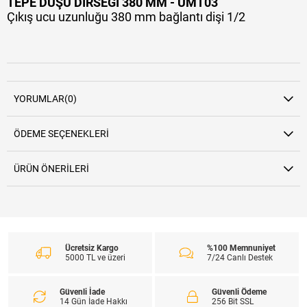
TEPE DUŞU DİRSEĞİ 380 MM - UMT03
Çıkış ucu uzunluğu 380 mm bağlantı dişi 1/2
YORUMLAR
(0)
ÖDEME SEÇENEKLERI
ÜRÜN ÖNERILERI
Ücretsiz Kargo
%100 Memnuniyet
5000 TL ve üzeri
7/24 Canlı Destek
Güvenli İade
Güvenli Ödeme
14 Gün İade Hakkı
256 Bit SSL