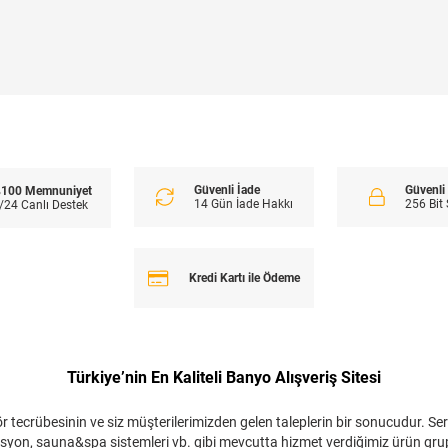
Güvenli İade
Güvenl
100 Memnuniyet
14 Gün İade Hakkı
256 Bit
/24 Canlı Destek
Kredi Kartı ile Ödeme
Türkiye’nin En Kaliteli Banyo Alışveriş Sitesi
 tecrübesinin ve siz müşterilerimizden gelen taleplerin bir sonucudur. Ser
zolasyon, sauna&spa sistemleri vb. gibi mevcutta hizmet verdiğimiz ürün gru