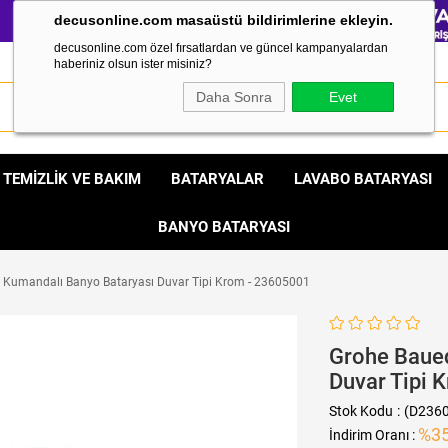
decusonline.com masaüstü bildirimlerine ekleyin.
decusonline.com özel fırsatlardan ve güncel kampanyalardan
haberiniz olsun ister misiniz?
Daha Sonra
Evet
TEMİZLİK VE BAKIM
BATARYALAR
LAVABO BATARYASI
BANYO BATARYASI
 Kumandalı Banyo Bataryası Duvar Tipi Krom - 23605001
Grohe Baued
Duvar Tipi 
Stok Kodu
(D236
%
3
İndirim Oranı
: