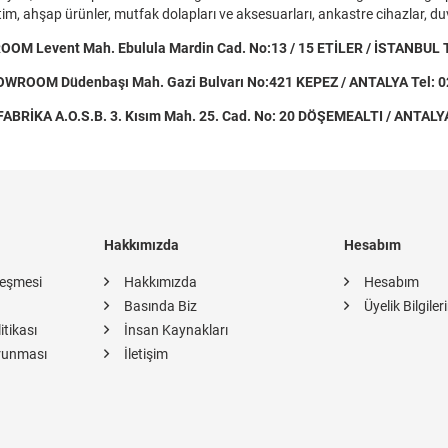
m, ahşap ürünler, mutfak dolapları ve aksesuarları, ankastre cihazlar, duva
M Levent Mah. Ebulula Mardin Cad. No:13 / 15 ETİLER / İSTANBUL Te
ROOM Düdenbaşı Mah. Gazi Bulvarı No:421 KEPEZ / ANTALYA Tel: 0
FABRİKA A.O.S.B. 3. Kısım Mah. 25. Cad. No: 20 DÖŞEMEALTI / ANTALY
Hakkımızda
Hesabım
leşmesi
Hakkımızda
Hesabım
Basında Biz
Üyelik Bilgiler
itikası
İnsan Kaynakları
orunması
İletişim