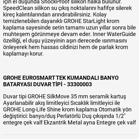
için el duşunda ShockProof silikon halka bulunur.
SpeedClean silikon su çıkış noktalarını hafifçe silerek
kireç kalıntılarından arındırabilirsiniz. Kolay
temizlenebilen dayanıklı GROHE StarLight krom
kaplama sayesinde setin tamamı uzun yıllar sonra bile
muhteşem görünmeye devam eder. Inner WaterGuide
özelliği, el duşu yüzeyinin aşırı derecede ısınmasını
önleyerek hem hassas cildinizi hem de parlak krom
kaplamayı korur.
GROHE EUROSMART TEK KUMANDALI BANYO
BATARYASI DUVAR TİPİ - 33300003
Duvar tipi GROHE SilkMove 35 mm seramik kartuş
Ayarlanabilir akış limitleyici Sıcaklık limitleyici ile
GROHE Long-Life Shine krom kaplama Otomatik yön
değiştirici: banyo/duş Perlatörlü Duş çıkışında 1/2"
entegre çek valf Ekzantrik Metal ayna Entegre çek valf