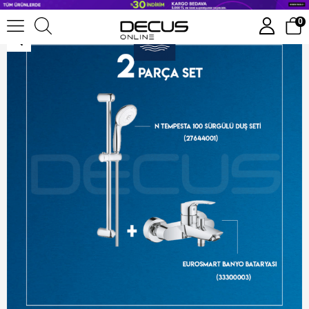
Grohe Eurosmart Banyo Bataryası + N Tempesta 100 Sürgülü Takım 27644001-33300003
0