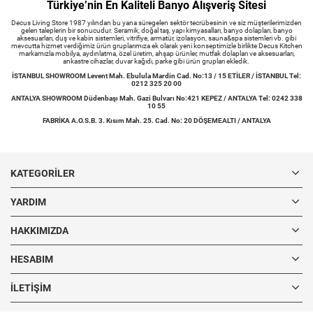
Türkiye’nin En Kaliteli Banyo Alışveriş Sitesi
Decus Living Store 1987 yılından bu yana süregelen sektör tecrübesinin ve siz müşterilerimizden
gelen taleplerin bir sonucudur. Seramik, doğal taş, yapı kimyasalları, banyo dolapları, banyo
aksesuarları, duş ve kabin sistemleri, vitrifiye, armatür, izolasyon, sauna&spa sistemleri vb. gibi
mevcutta hizmet verdiğimiz ürün gruplarımıza ek olarak yeni konseptimizle birlikte Decus Kitchen
markamızla mobilya, aydınlatma, özel üretim, ahşap ürünler, mutfak dolapları ve aksesuarları,
ankastre cihazlar, duvar kağıdı, parke gibi ürün grupları ekledik.
İSTANBUL SHOWROOM Levent Mah. Ebulula Mardin Cad. No:13 / 15 ETİLER / İSTANBUL Tel:
0212 325 20 00
ANTALYA SHOWROOM Düdenbaşı Mah. Gazi Bulvarı No:421 KEPEZ / ANTALYA Tel: 0242 338
10 55
FABRİKA A.O.S.B. 3. Kısım Mah. 25. Cad. No: 20 DÖŞEMEALTI / ANTALYA
KATEGORILER
YARDIM
HAKKIMIZDA
HESABIM
İLETIŞIM