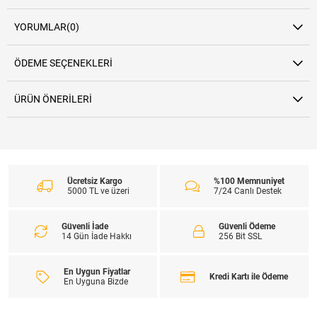
YORUMLAR
(0)
ÖDEME SEÇENEKLERI
ÜRÜN ÖNERILERI
Ücretsiz Kargo
%100 Memnuniyet
5000 TL ve üzeri
7/24 Canlı Destek
Güvenli İade
Güvenli Ödeme
14 Gün İade Hakkı
256 Bit SSL
En Uygun Fiyatlar
Kredi Kartı ile Ödeme
En Uyguna Bizde