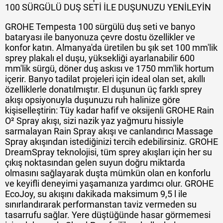
100 SÜRGÜLÜ DUŞ SETİ İLE DUŞUNUZU YENİLEYİN
GROHE Tempesta 100 sürgülü duş seti ve banyo
bataryası ile banyonuza çevre dostu özellikler ve
konfor katın. Almanya'da üretilen bu şık set 100 mm'lik
sprey plakalı el duşu, yüksekliği ayarlanabilir 600
mm'lik sürgü, döner duş askısı ve 1750 mm'lik hortum
içerir. Banyo tadilat projeleri için ideal olan set, akıllı
özelliklerle donatılmıştır. El duşunun üç farklı sprey
akışı opsiyonuyla duşunuzu ruh halinize göre
kişiselleştirin: Tüy kadar hafif ve oksijenli GROHE Rain
O² Spray akışı, sizi nazik yaz yağmuru hissiyle
sarmalayan Rain Spray akışı ve canlandırıcı Massage
Spray akışından istediğinizi tercih edebilirsiniz. GROHE
DreamSpray teknolojisi, tüm sprey akışları için her su
çıkış noktasından gelen suyun doğru miktarda
olmasını sağlayarak duşta mümkün olan en konforlu
ve keyifli deneyimi yaşamanıza yardımcı olur. GROHE
EcoJoy, su akışını dakikada maksimum 9,5 l ile
sınırlandırarak performanstan taviz vermeden su
tasarrufu sağlar. Yere düştüğünde hasar görmemesi