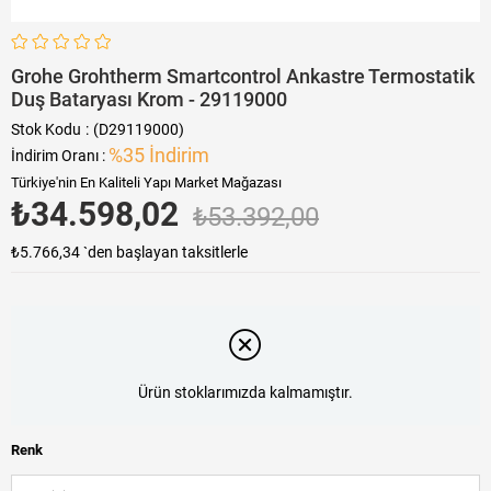
Grohe Grohtherm Smartcontrol Ankastre Termostatik
Duş Bataryası Krom - 29119000
Stok Kodu
(D29119000)
%
35
İndirim
İndirim Oranı
:
Türkiye'nin En Kaliteli Yapı Market Mağazası
₺34.598,02
₺53.392,00
₺5.766,34
`den başlayan taksitlerle
Ürün stoklarımızda kalmamıştır.
Renk