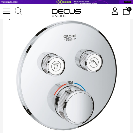
Grohe Grohtherm Smartcontrol Ankastre Termostatik Duş Bataryası Krom - 29119000
0