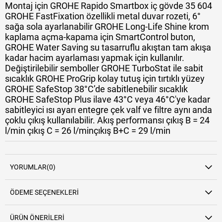
Montaj için GROHE Rapido Smartbox iç gövde 35 604
GROHE FastFixation özellikli metal duvar rozeti, 6°
sağa sola ayarlanabilir GROHE Long-Life Shine krom
kaplama açma-kapama için SmartControl buton,
GROHE Water Saving su tasarruflu akıştan tam akışa
kadar hacim ayarlaması yapmak için kullanılır.
Değiştirilebilir semboller GROHE TurboStat ile sabit
sıcaklık GROHE ProGrip kolay tutuş için tırtıklı yüzey
GROHE SafeStop 38°C’de sabitlenebilir sıcaklık
GROHE SafeStop Plus ilave 43°C veya 46°C'ye kadar
sabitleyici ısı ayarı entegre çek valf ve filtre aynı anda
çoklu çıkış kullanılabilir. Akış performansı çıkış B = 24
l/min çıkış C = 26 l/minçıkış B+C = 29 l/min
YORUMLAR
(0)
ÖDEME SEÇENEKLERI
ÜRÜN ÖNERILERI