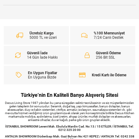
Ücretsiz Kargo
%100 Memnuniyet
5000 TL ve üzeri
7/24 Canlı Destek
Güvenli İade
Güvenli Ödeme
14 Gün İade Hakkı
256 Bit SSL
En Uygun Fiyatlar
Kredi Kartı ile Ödeme
En Uyguna Bizde
Türkiye’nin En Kaliteli Banyo Alışveriş Sitesi
Decus Living Store 1987 yılından bu yana süregelen sektör tecrübesinin ve siz müşterilerimizden
gelen taleplerin bir sonucudur. Seramik, doğal taş, yapı kimyasalları, banyo dolapları, banyo
aksesuarları, duş ve kabin sistemleri, vitrifiye, armatür, izolasyon, sauna&spa sistemleri vb. gibi
mevcutta hizmet verdiğimiz ürün gruplarımıza ek olarak yeni konseptimizle birlikte Decus Kitchen
markamızla mobilya, aydınlatma, özel üretim, ahşap ürünler, mutfak dolapları ve aksesuarları,
ankastre cihazlar, duvar kağıdı, parke gibi ürün grupları ekledik.
İSTANBUL SHOWROOM Levent Mah. Ebulula Mardin Cad. No:13 / 15 ETİLER / İSTANBUL Tel:
0212 325 20 00
ANTALYA SHOWROOM Düdenbaşı Mah. Gazi Bulvarı No:421 KEPEZ / ANTALYA Tel: 0242 338