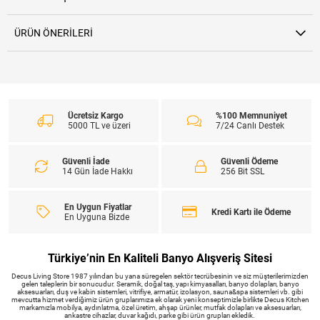
ÜRÜN ÖNERILERI
Ücretsiz Kargo
%100 Memnuniyet
5000 TL ve üzeri
7/24 Canlı Destek
Güvenli İade
Güvenli Ödeme
14 Gün İade Hakkı
256 Bit SSL
En Uygun Fiyatlar
Kredi Kartı ile Ödeme
En Uyguna Bizde
Türkiye’nin En Kaliteli Banyo Alışveriş Sitesi
Decus Living Store 1987 yılından bu yana süregelen sektör tecrübesinin ve siz müşterilerimizden
gelen taleplerin bir sonucudur. Seramik, doğal taş, yapı kimyasalları, banyo dolapları, banyo
aksesuarları, duş ve kabin sistemleri, vitrifiye, armatür, izolasyon, sauna&spa sistemleri vb. gibi
mevcutta hizmet verdiğimiz ürün gruplarımıza ek olarak yeni konseptimizle birlikte Decus Kitchen
markamızla mobilya, aydınlatma, özel üretim, ahşap ürünler, mutfak dolapları ve aksesuarları,
ankastre cihazlar, duvar kağıdı, parke gibi ürün grupları ekledik.