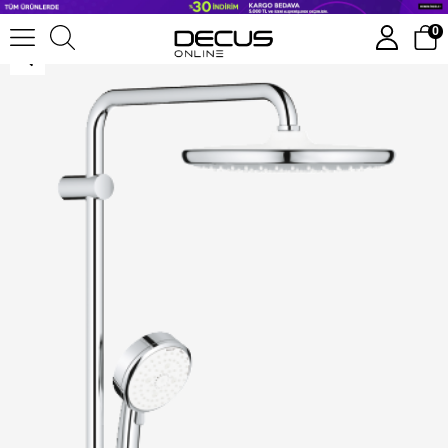
Grohe New Tempesta Cosmopolitan 250 Duvar Bağlantılı Divertörlü Duş Sistemi- 26675000
0