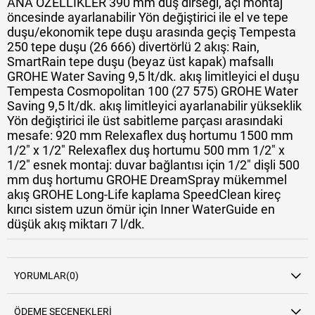
ANA ÖZELLİKLER 390 mm duş dirseği, açı montaj
öncesinde ayarlanabilir Yön değiştirici ile el ve tepe
duşu/ekonomik tepe duşu arasında geçiş Tempesta
250 tepe duşu (26 666) divertörlü 2 akış: Rain,
SmartRain tepe duşu (beyaz üst kapak) mafsallı
GROHE Water Saving 9,5 lt/dk. akış limitleyici el duşu
Tempesta Cosmopolitan 100 (27 575) GROHE Water
Saving 9,5 lt/dk. akış limitleyici ayarlanabilir yükseklik
Yön değiştirici ile üst sabitleme parçası arasındaki
mesafe: 920 mm Relexaflex duş hortumu 1500 mm
1/2" x 1/2" Relexaflex duş hortumu 500 mm 1/2" x
1/2" esnek montaj: duvar bağlantısı için 1/2" dişli 500
mm duş hortumu GROHE DreamSpray mükemmel
akış GROHE Long-Life kaplama SpeedClean kireç
kırıcı sistem uzun ömür için Inner WaterGuide en
düşük akış miktarı 7 l/dk.
YORUMLAR
(0)
ÖDEME SEÇENEKLERI