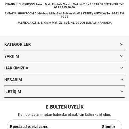
İSTANBUL SHOWROOM Levent Mah. Ebulula Mardin Cad. No:13 / 15 ETİLER / İSTANBUL Tel:
0212 325 20 00
ANTALYA SHOWROOM Düdenbaşı Mah. Gazi Bulvarı No:421 KEPEZ / ANTALYA Tel: 0242 338
10 55
FABRİKA A.O.S.B. 3. Kısım Mah. 25. Cad. No: 20 DÖŞEMEALTI / ANTALYA
KATEGORILER
YARDIM
HAKKIMIZDA
HESABIM
İLETIŞIM
E-BÜLTEN ÜYELİK
Kampanyalarımızdan haberdar olmak için lütfen kayıt olun.
Gönder