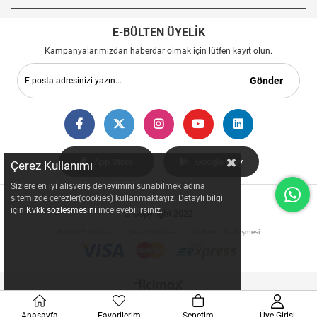
E-BÜLTEN ÜYELİK
Kampanyalarımızdan haberdar olmak için lütfen kayıt olun.
Gönder
App Store
Google Play
Çerez Kullanımı
Sizlere en iyi alışveriş deneyimini sunabilmek adına
sitemizde çerezler(cookies) kullanmaktayız. Detaylı bilgi
için
Kvkk sözleşmesini
inceleyebilirsiniz.
© Copyright 2022
Gizlilik Politikası
Çerez Politikası
Kullanıcı Sözleşmesi
Anasayfa
Favorilerim
Sepetim
Üye Girişi