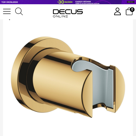
Grohe Rainshower El Duşu Askısı Cool Sunrise - 27074Gl0
0