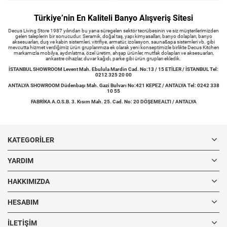
Türkiye’nin En Kaliteli Banyo Alışveriş Sitesi
Decus Living Store 1987 yılından bu yana süregelen sektör tecrübesinin ve siz müşterilerimizden
gelen taleplerin bir sonucudur. Seramik, doğal taş, yapı kimyasalları, banyo dolapları, banyo
aksesuarları, duş ve kabin sistemleri, vitrifiye, armatür, izolasyon, sauna&spa sistemleri vb. gibi
mevcutta hizmet verdiğimiz ürün gruplarımıza ek olarak yeni konseptimizle birlikte Decus Kitchen
markamızla mobilya, aydınlatma, özel üretim, ahşap ürünler, mutfak dolapları ve aksesuarları,
ankastre cihazlar, duvar kağıdı, parke gibi ürün grupları ekledik.
İSTANBUL SHOWROOM Levent Mah. Ebulula Mardin Cad. No:13 / 15 ETİLER / İSTANBUL Tel:
0212 325 20 00
ANTALYA SHOWROOM Düdenbaşı Mah. Gazi Bulvarı No:421 KEPEZ / ANTALYA Tel: 0242 338
10 55
FABRİKA A.O.S.B. 3. Kısım Mah. 25. Cad. No: 20 DÖŞEMEALTI / ANTALYA
KATEGORILER
YARDIM
HAKKIMIZDA
HESABIM
İLETIŞIM