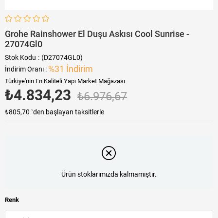
Grohe Rainshower El Duşu Askısı Cool Sunrise -
27074Gl0
Stok Kodu
(D27074GL0)
%
31
İndirim
İndirim Oranı
:
Türkiye'nin En Kaliteli Yapı Market Mağazası
₺4.834,23
₺6.976,67
₺805,70
`den başlayan taksitlerle
Ürün stoklarımızda kalmamıştır.
Renk