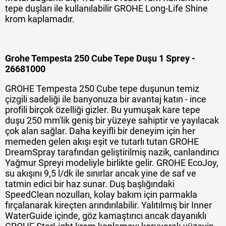
tepe duşları ile kullanılabilir GROHE Long-Life Shine
krom kaplamadır.
Grohe Tempesta 250 Cube Tepe Duşu 1 Sprey -
26681000
GROHE Tempesta 250 Cube tepe duşunun temiz
çizgili sadeliği ile banyonuza bir avantaj katın - ince
profili birçok özelliği gizler. Bu yumuşak kare tepe
duşu 250 mm'lik geniş bir yüzeye sahiptir ve yayılacak
çok alan sağlar. Daha keyifli bir deneyim için her
memeden gelen akışı eşit ve tutarlı tutan GROHE
DreamSpray tarafından geliştirilmiş nazik, canlandırıcı
Yağmur Spreyi modeliyle birlikte gelir. GROHE EcoJoy,
su akışını 9,5 l/dk ile sınırlar ancak yine de saf ve
tatmin edici bir haz sunar. Duş başlığındaki
SpeedClean nozulları, kolay bakım için parmakla
fırçalanarak kireçten arındırılabilir. Yalıtılmış bir Inner
WaterGuide içinde, göz kamaştırıcı ancak dayanıklı