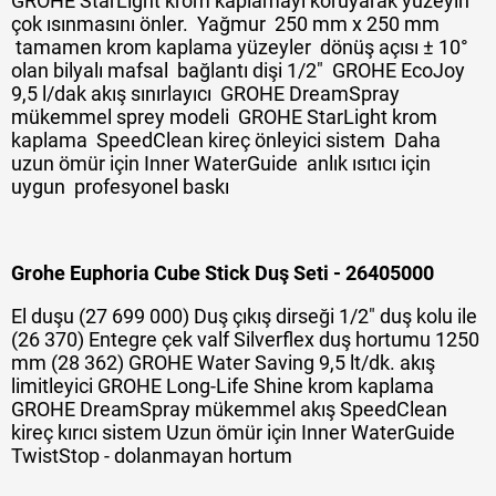
GROHE StarLight krom kaplamayı koruyarak yüzeyin
çok ısınmasını önler. Yağmur 250 mm x 250 mm
tamamen krom kaplama yüzeyler dönüş açısı ± 10°
olan bilyalı mafsal bağlantı dişi 1/2" GROHE EcoJoy
9,5 l/dak akış sınırlayıcı GROHE DreamSpray
mükemmel sprey modeli GROHE StarLight krom
kaplama SpeedClean kireç önleyici sistem Daha
uzun ömür için Inner WaterGuide anlık ısıtıcı için
uygun profesyonel baskı
Grohe Euphoria Cube Stick Duş Seti - 26405000
El duşu (27 699 000) Duş çıkış dirseği 1/2" duş kolu ile
(26 370) Entegre çek valf Silverflex duş hortumu 1250
mm (28 362) GROHE Water Saving 9,5 lt/dk. akış
limitleyici GROHE Long-Life Shine krom kaplama
GROHE DreamSpray mükemmel akış SpeedClean
kireç kırıcı sistem Uzun ömür için Inner WaterGuide
TwistStop - dolanmayan hortum