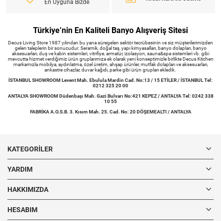
En Uyguna Bizde
Türkiye’nin En Kaliteli Banyo Alışveriş Sitesi
Decus Living Store 1987 yılından bu yana süregelen sektör tecrübesinin ve siz müşterilerimizden
gelen taleplerin bir sonucudur. Seramik, doğal taş, yapı kimyasalları, banyo dolapları, banyo
aksesuarları, duş ve kabin sistemleri, vitrifiye, armatür, izolasyon, sauna&spa sistemleri vb. gibi
mevcutta hizmet verdiğimiz ürün gruplarımıza ek olarak yeni konseptimizle birlikte Decus Kitchen
markamızla mobilya, aydınlatma, özel üretim, ahşap ürünler, mutfak dolapları ve aksesuarları,
ankastre cihazlar, duvar kağıdı, parke gibi ürün grupları ekledik.
İSTANBUL SHOWROOM Levent Mah. Ebulula Mardin Cad. No:13 / 15 ETİLER / İSTANBUL Tel:
0212 325 20 00
ANTALYA SHOWROOM Düdenbaşı Mah. Gazi Bulvarı No:421 KEPEZ / ANTALYA Tel: 0242 338
10 55
FABRİKA A.O.S.B. 3. Kısım Mah. 25. Cad. No: 20 DÖŞEMEALTI / ANTALYA
KATEGORILER
YARDIM
HAKKIMIZDA
HESABIM