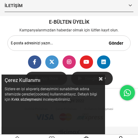
İLETIŞIM
E-BÜLTEN ÜYELİK
Kampanyalarımızdan haberdar olmak için lütfen kayıt olun.
Gönder
App Store
Google Play
Çerez Kullanımı
Sizlere en iyi alışveriş deneyimini sunabilmek adına
sitemizde çerezler(cookies) kullanmaktayız. Detaylı bilgi
için
Kvkk sözleşmesini
inceleyebilirsiniz.
© Copyright 2022
Gizlilik Politikası
Çerez Politikası
Kullanıcı Sözleşmesi