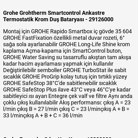
Grohe Grohtherm Smartcontrol Ankastre
Termostatik Krom Duş Bataryası - 29126000
Montaj için GROHE Rapido Smartbox iç gövde 35 604
GROHE FastFixation özellikli metal duvar rozeti, 6°
sağa sola ayarlanabilir GROHE Long-Life Shine krom
kaplama Açma-kapama için SmartControl buton,
GROHE Water Saving su tasarruflu akıştan tam akışa
kadar hacim ayarlaması yapmak için kullanılır
Değiştirilebilir semboller GROHE TurboStat ile sabit
sıcaklık GROHE ProGrip kolay tutuş için tırtıklı yüzey
GROHE SafeStop 38°C’de sabitlenebilir sıcaklık
GROHE SafeStop Plus ilave 43°C veya 46°C'ye kadar
sabitleyici ısı ayarı Entegre çek valf ve filtre Aynı anda
çoklu çıkış kullanılabilir Akış performansı: çıkış A = 23
l/min çıkış B = 27 l/min çıkış C = 23 l/minçıkış A + B =
33 l/minçıkış A + B + C = 36 l/min