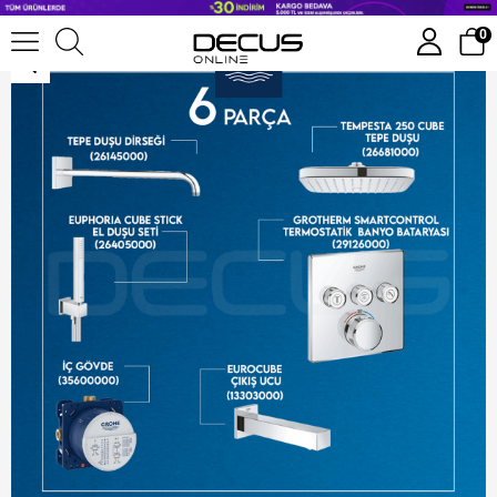
Grohe Smartcontrol Termostatik Ankastre Duş Seti 26145000 + 26681000 + 26405000 + 29126000 + 13303000 + 35600000
0