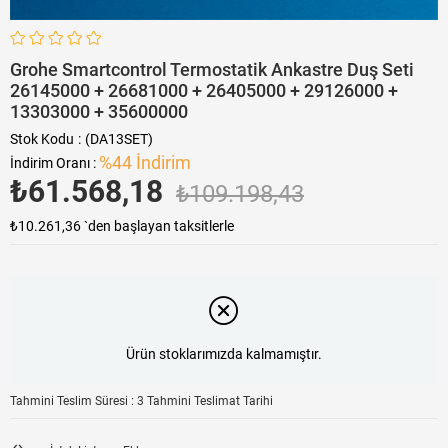
Grohe Smartcontrol Termostatik Ankastre Duş Seti
26145000 + 26681000 + 26405000 + 29126000 +
13303000 + 35600000
Stok Kodu
(DA13SET)
%
44
İndirim
İndirim Oranı
:
₺61.568,18
₺109.198,43
₺10.261,36
`den başlayan taksitlerle
Ürün stoklarımızda kalmamıştır.
Tahmini Teslim Süresi
:
3 Tahmini Teslimat Tarihi