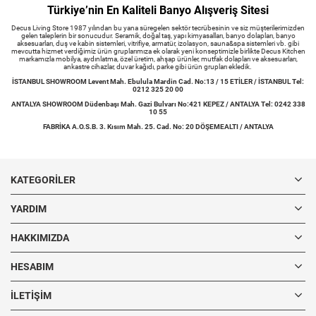
Türkiye’nin En Kaliteli Banyo Alışveriş Sitesi
Decus Living Store 1987 yılından bu yana süregelen sektör tecrübesinin ve siz müşterilerimizden
gelen taleplerin bir sonucudur. Seramik, doğal taş, yapı kimyasalları, banyo dolapları, banyo
aksesuarları, duş ve kabin sistemleri, vitrifiye, armatür, izolasyon, sauna&spa sistemleri vb. gibi
mevcutta hizmet verdiğimiz ürün gruplarımıza ek olarak yeni konseptimizle birlikte Decus Kitchen
markamızla mobilya, aydınlatma, özel üretim, ahşap ürünler, mutfak dolapları ve aksesuarları,
ankastre cihazlar, duvar kağıdı, parke gibi ürün grupları ekledik.
İSTANBUL SHOWROOM Levent Mah. Ebulula Mardin Cad. No:13 / 15 ETİLER / İSTANBUL Tel:
0212 325 20 00
ANTALYA SHOWROOM Düdenbaşı Mah. Gazi Bulvarı No:421 KEPEZ / ANTALYA Tel: 0242 338
10 55
FABRİKA A.O.S.B. 3. Kısım Mah. 25. Cad. No: 20 DÖŞEMEALTI / ANTALYA
KATEGORILER
YARDIM
HAKKIMIZDA
HESABIM
İLETIŞIM