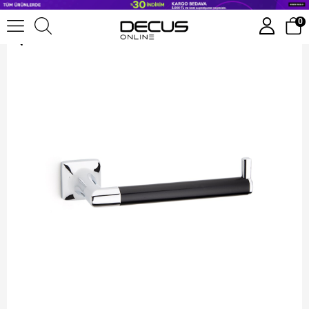
System Açık Tuvalet Kağıtlığı
0