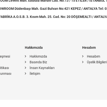
M Levent Mah. Ebulula Mardin Cad. No:13 / 15 ETİLER / İSTANBUL Te
ROOM Düdenbaşı Mah. Gazi Bulvarı No:421 KEPEZ / ANTALYA Tel: 0
FABRİKA A.O.S.B. 3. Kısım Mah. 25. Cad. No: 20 DÖŞEMEALTI / ANTALY
Hakkımızda
Hesabım
leşmesi
Hakkımızda
Hesabım
Basında Biz
Üyelik Bilgiler
itikası
İnsan Kaynakları
orunması
İletişim