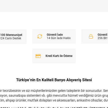
Güvenli İade
Güvenl
100 Memnuniyet
14 Gün İade Hakkı
256 Bit
/24 Canlı Destek
Kredi Kartı ile Ödeme
Türkiye’nin En Kaliteli Banyo Alışveriş Sitesi
 tecrübesinin ve siz müşterilerimizden gelen taleplerin bir sonucudur. Ser
zolasyon, sauna&spa sistemleri vb. gibi mevcutta hizmet verdiğimiz ürün gru
m, ahşap ürünler, mutfak dolapları ve aksesuarları, ankastre cihazlar, duva