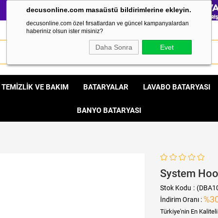
decusonline.com masaüstü bildirimlerine ekleyin.
decusonline.com özel fırsatlardan ve güncel kampanyalardan
haberiniz olsun ister misiniz?
Daha Sonra
Evet
TEMİZLİK VE BAKIM
BATARYALAR
LAVABO BATARYASI
BANYO BATARYASI
System Hoo
Stok Kodu
(DBA1
%
3
İndirim Oranı
:
Türkiye'nin En Kalite