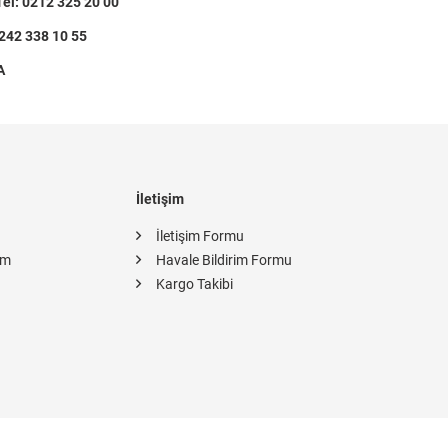
l: 0212 325 20 00
242 338 10 55
A
İletişim
İletişim Formu
im
Havale Bildirim Formu
Kargo Takibi