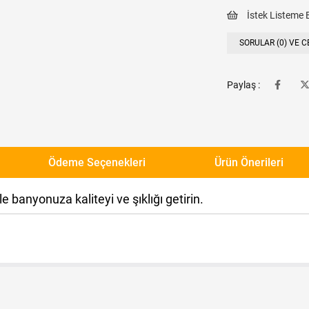
İstek Listeme 
SORULAR (0) VE C
Paylaş :
Ödeme Seçenekleri
Ürün Önerileri
banyonuza kaliteyi ve şıklığı getirin.