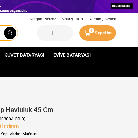
Kargom Nerede
Sipariş Takibi
Yardım / Destek
0
Sepetim
KÜVET BATARYASI
EVİYE BATARYASI
p Havluluk 45 Cm
003004-CR-0)
0
İndirim
li Yapı Market Mağazası