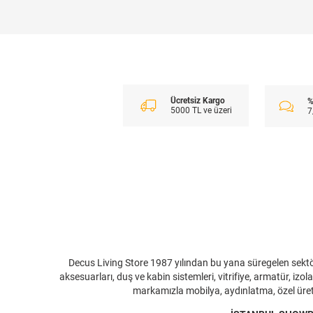
Ücretsiz Kargo
%
5000 TL ve üzeri
7
Decus Living Store 1987 yılından bu yana süregelen sektör
aksesuarları, duş ve kabin sistemleri, vitrifiye, armatür, i
markamızla mobilya, aydınlatma, özel üreti