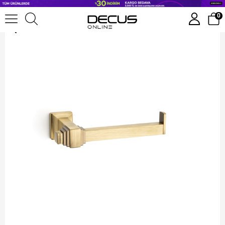
System Kubic Açık Tuvalet Kağıtlığı
0