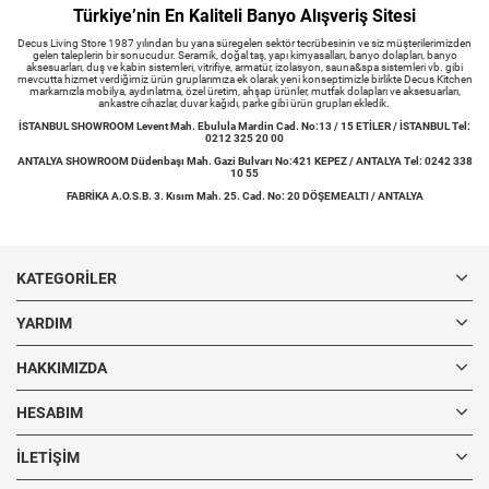
Türkiye’nin En Kaliteli Banyo Alışveriş Sitesi
Decus Living Store 1987 yılından bu yana süregelen sektör tecrübesinin ve siz müşterilerimizden
gelen taleplerin bir sonucudur. Seramik, doğal taş, yapı kimyasalları, banyo dolapları, banyo
aksesuarları, duş ve kabin sistemleri, vitrifiye, armatür, izolasyon, sauna&spa sistemleri vb. gibi
mevcutta hizmet verdiğimiz ürün gruplarımıza ek olarak yeni konseptimizle birlikte Decus Kitchen
markamızla mobilya, aydınlatma, özel üretim, ahşap ürünler, mutfak dolapları ve aksesuarları,
ankastre cihazlar, duvar kağıdı, parke gibi ürün grupları ekledik.
İSTANBUL SHOWROOM Levent Mah. Ebulula Mardin Cad. No:13 / 15 ETİLER / İSTANBUL Tel:
0212 325 20 00
ANTALYA SHOWROOM Düdenbaşı Mah. Gazi Bulvarı No:421 KEPEZ / ANTALYA Tel: 0242 338
10 55
FABRİKA A.O.S.B. 3. Kısım Mah. 25. Cad. No: 20 DÖŞEMEALTI / ANTALYA
KATEGORILER
YARDIM
HAKKIMIZDA
HESABIM
İLETIŞIM