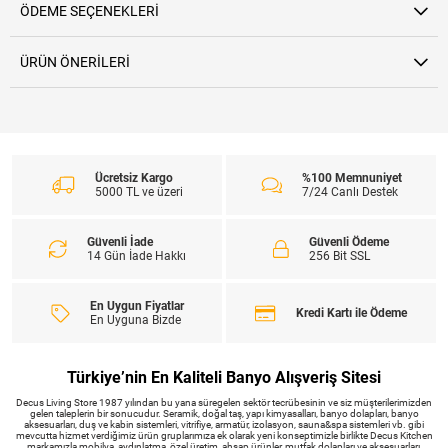
ÖDEME SEÇENEKLERI
ÜRÜN ÖNERILERI
Ücretsiz Kargo
%100 Memnuniyet
5000 TL ve üzeri
7/24 Canlı Destek
Güvenli İade
Güvenli Ödeme
14 Gün İade Hakkı
256 Bit SSL
En Uygun Fiyatlar
Kredi Kartı ile Ödeme
En Uyguna Bizde
Türkiye’nin En Kaliteli Banyo Alışveriş Sitesi
Decus Living Store 1987 yılından bu yana süregelen sektör tecrübesinin ve siz müşterilerimizden
gelen taleplerin bir sonucudur. Seramik, doğal taş, yapı kimyasalları, banyo dolapları, banyo
aksesuarları, duş ve kabin sistemleri, vitrifiye, armatür, izolasyon, sauna&spa sistemleri vb. gibi
mevcutta hizmet verdiğimiz ürün gruplarımıza ek olarak yeni konseptimizle birlikte Decus Kitchen
markamızla mobilya, aydınlatma, özel üretim, ahşap ürünler, mutfak dolapları ve aksesuarları,