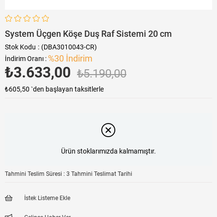
System Üçgen Köşe Duş Raf Sistemi 20 cm
Stok Kodu
(DBA3010043-CR)
%
30
İndirim
İndirim Oranı
:
₺3.633,00
₺5.190,00
₺605,50
`den başlayan taksitlerle
Ürün stoklarımızda kalmamıştır.
Tahmini Teslim Süresi
:
3 Tahmini Teslimat Tarihi
İstek Listeme Ekle