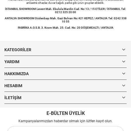
ankastre cihazlar, duvar kağıdı, parke gibi ürün grupları ekledik.
İSTANBUL SHOWROOM Levent Mah. Ebulula Mardin Cad. No:13 / 15 ETİLER / İSTANBUL Tel:
0212 325 20 00
ANTALYA SHOWROOM Düdenbaşı Mah. Gazi Bulvarı No:421 KEPEZ / ANTALYA Tel: 0242 338
10 55
FABRİKA A.O.S.B. 3. Kısım Mah. 25. Cad. No: 20 DÖŞEMEALTI / ANTALYA
KATEGORILER
YARDIM
HAKKIMIZDA
HESABIM
İLETIŞIM
E-BÜLTEN ÜYELİK
Kampanyalarımızdan haberdar olmak için lütfen kayıt olun.