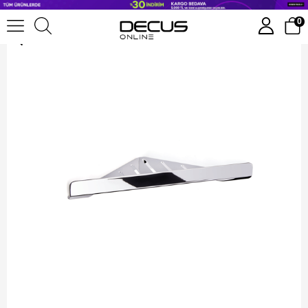
System Üçgen Köşe Duş Raf Sistemi 20 cm
0