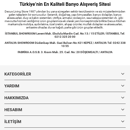
Türkiye’nin En Kaliteli Banyo Alışveriş Sitesi
Decus Living Store 1987 yılından bu yana süregelen sektör tecrübesinin ve siz müşterilerimizden
gelen taleplerin bir sonucudur. Seramik, doğal taş, yapı kimyasalları, banyo dolapları, banyo
aksesuarları, duş ve kabin sistemleri, vitrifiye, armatür, izolasyon, sauna&spa sistemleri vb. gibi
mevcutta hizmet verdiğimiz ürün gruplarımıza ek olarak yeni konseptimizle birlikte Decus Kitchen
markamızla mobilya, aydınlatma, özel üretim, ahşap ürünler, mutfak dolapları ve aksesuarları,
ankastre cihazlar, duvar kağıdı, parke gibi ürün grupları ekledik.
İSTANBUL SHOWROOM Levent Mah. Ebulula Mardin Cad. No:13 / 15 ETİLER / İSTANBUL Tel:
0212 325 20 00
ANTALYA SHOWROOM Düdenbaşı Mah. Gazi Bulvarı No:421 KEPEZ / ANTALYA Tel: 0242 338
10 55
FABRİKA A.O.S.B. 3. Kısım Mah. 25. Cad. No: 20 DÖŞEMEALTI / ANTALYA
KATEGORILER
YARDIM
HAKKIMIZDA
HESABIM
İLETIŞIM