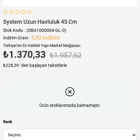
System Uzun Havluluk 45 Cm
Stok Kodu
(DBA1000004-GL-0)
%
30
İndirim
İndirim Oranı
:
Türkiye'nin En Kaliteli Yapı Market Mağazası
₺1.370,33
₺1.957,62
₺228,39
`den başlayan taksitlerle
Ürün stoklarımızda kalmamıştır.
Renk